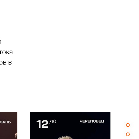
й
тока.
ов в