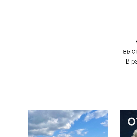
выст
В р