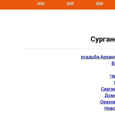
2026
2025
2024
Сурган
усадьба Архан
В
Ч
Серги
Дом
Орехо
Нов