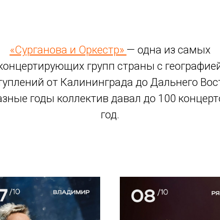
«Сурганова и Оркестр»
— одна из самых
концертирующих групп страны с географие
уплений от Калининграда до Дальнего Вос
азные годы коллектив давал до 100 концерт
год.