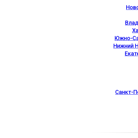
Нов
Вла
Х
Южно-Са
Нижний 
Екат
Санкт-П