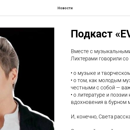
Новости
Подкаст «E
Вместе с музыкальным
Лихтерами говорили со 
• о музыке и творческо
• о том, как молодым м
честными с собой — важ
• о литературе и поэзии
вдохновения в бурном 
И, конечно, Света расс