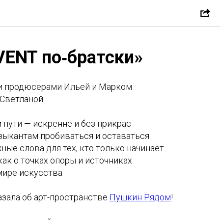
VENT по‑братски»
и продюсерами Ильей и Марком
Светланой:
м пути — искренне и без прикрас
узыкантам пробиваться и оставаться
ные слова для тех, кто только начинает
 как о точках опоры и источниках
мире искусства
казала об арт-пространстве
Пушкин Рядом
!