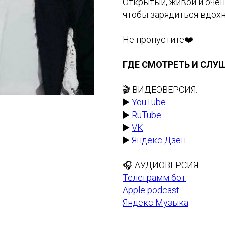
Открытый, живой и очен
чтобы зарядиться вдох
Не пропустите❤️
ГДЕ СМОТРЕТЬ И СЛУ
🎬 ВИДЕОВЕРСИЯ:
▶️
YouTube
▶️
RuTube
▶️
VK
▶️
Яндекс Дзен
🎧 АУДИОВЕРСИЯ:
Телеграмм бот
Apple podcast
Яндекс Музыка