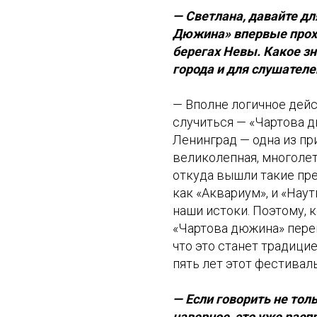
— Светлана, давайте дл
Дюжина» впервые прохо
берегах Невы. Какое зн
города и для слушателе
— Вполне логичное дейс
случиться — «Чартова д
Ленинград — одна из пр
великолепная, многолет
откуда вышли такие пр
как «Аквариум», и «Нау
наши истоки. Поэтому, к
«Чартова дюжина» перек
что это станет традицие
пять лет этот фестивал
— Если говорить не толь
наверное, это уже расп