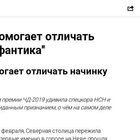
помогает отличать
фантика"
огает отличать начинку
и премии ЧД-2019 удивила спецкора НСН и
иданным признанием, о чём на самом деле
 февраля, Северная столица пережила
первые именно в городе на Неве прошла