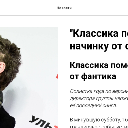
Новости
"Классика 
начинку от 
Классика пом
от фантика
Солистка года по верси
директора группы неож
её последний сингл.
В минувшую субботу, 16
грандиозное событие: в