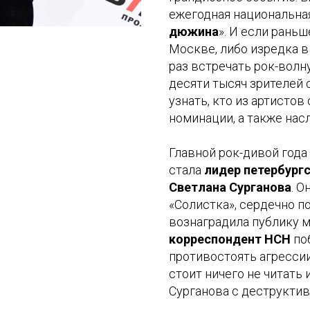
ежегодная национальна
дюжина
». И если рань
Москве, либо изредка в
раз встречать рок-волн
десяти тысяч зрителей 
узнать, кто из артистов
номинации, а также нас
Главной рок-дивой года
стала
лидер петербургс
Светлана Сурганова
. 
«Солистка», сердечно п
вознаградила публику 
корреспондент НСН
по
противостоять агрессии
стоит ничего не читать 
Сурганова с деструкти