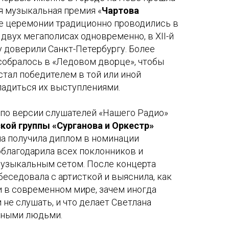
я музыкальная премия «
Чартова
ше церемонии традиционно проводились в
 двух мегаполисах одновременно, в XII-й
у доверили Санкт-Петербургу. Более
собралось в «Ледовом дворце», чтобы
 стал победителем в той или иной
ладиться их выступлениями.
 по версии слушателей «Нашего Радио»
кой группы «Сурганова и Оркестр»
Она получила диплом в номинации
облагодарила всех поклонников и
музыкальным сетом. После концерта
беседовала с артисткой и выяснила, как
 в современном мире, зачем иногда
и не слушать, и что делает Светлана
вными людьми.