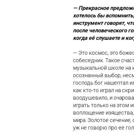
— Прекрасное предложе
хотелось бы вспомнить, 
инструмент говорят, чт
после человеческого го
когда её слушаете и ко
— Это космос, это божес
собеседник. Такое счаст
музыкальной школе на к
осознанный выбор, несмо
господь бог нашептал ил
как кто-то играл на ск
воодушевило, и очаровал
играть только на этом 
воплощение изящества,
мира. Золотое сечение,
уж не говорю про её гол