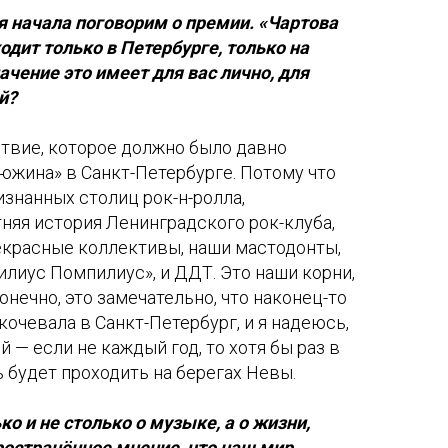
я начала поговорим о премии. «Чартова
дит только в Петербурге, только на
ачение это имеет для вас лично, для
й?
твие, которое должно было давно
южина» в Санкт-Петербурге. Потому что
изнанных столиц рок-н-ролла,
няя история Ленинградского рок-клуба,
екрасные коллективы, наши мастодонты,
тилиус Помпилиус», и ДДТ. Это наши корни,
онечно, это замечательно, что наконец-то
очевала в Санкт-Петербург, и я надеюсь,
й — если не каждый год, то хотя бы раз в
ь будет проходить на берегах Невы.
ко и не столько о музыке, а о жизни,
ространённое мнение, что наш мир