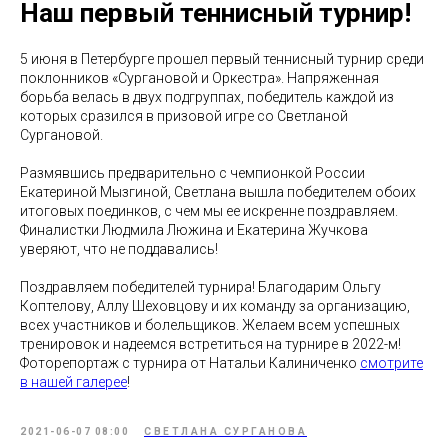
Наш первый теннисный турнир!
5 июня в Петербурге прошел первый теннисный турнир среди
поклонников «Сургановой и Оркестра». Напряженная
борьба велась в двух подгруппах, победитель каждой из
которых сразился в призовой игре со Светланой
Сургановой.
Размявшись предварительно с чемпионкой России
Екатериной Мызгиной, Светлана вышла победителем обоих
итоговых поединков, с чем мы ее искренне поздравляем.
Финалистки Людмила Люжина и Екатерина Жучкова
уверяют, что не поддавались!
Поздравляем победителей турнира! Благодарим Ольгу
Коптелову, Аллу Шеховцову и их команду за организацию,
всех участников и болельщиков. Желаем всем успешных
тренировок и надеемся встретиться на турнире в 2022-м!
Фоторепортаж с турнира от Натальи Калиниченко
смотрите
в нашей галерее
!
2021-06-07 08:00
СВЕТЛАНА СУРГАНОВА