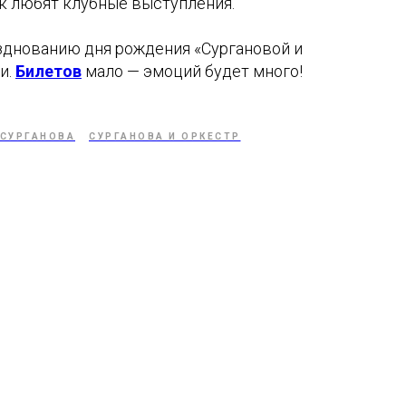
так любят клубные выступления.
зднованию дня рождения «Сургановой и
и.
Билетов
мало — эмоций будет много!
 СУРГАНОВА
СУРГАНОВА И ОРКЕСТР