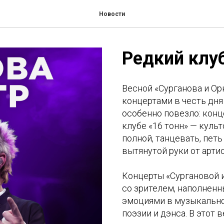
Новости
Редкий клу
Весной «Сурганова и О
концертами в честь дня
особенно повезло: конц
клубе «16 тонн» — куль
полной, танцевать, пет
вытянутой руки от арти
Концерты «Сургановой и
со зрителем, наполненн
эмоциями в музыкальном
поэзии и дэнса. В этот 