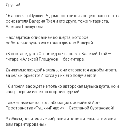
Друзья!
16 апреля в «ПушкинРядом» состоится концерт нашего отца-
основателя Валерия Тхая и его друга, тоже гитариста,
Алексея Плещунова.
Насладитесь описанием концерта, которое
собственноручно изготовил для вас Валерий:
«В составе дуэта On Time два человека: Валерий Тхай —
гитара и Алексей Плещунов — бас-гитара.
Движимые жаждой наживы, они стараются вдвоём играть
за целый оркестр! Иногда у них это получается!
16 апреля вас ждёт не только авторская музыка дуэта, но и
кавер-версии известных произведений.
Также намечается коллаборация с хозяйкой Арт-
Пространства «ПушкинРядом» — Светланой Сургановой!
В общем, позитивные вибрации и положительные эмоции
вам гарантированы!»