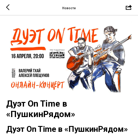
Новости
Дуэт On Time в
«ПушкинРядом»
Дуэт On Time в «ПушкинРядом»