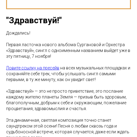
"Здравствуй!"
Дождались!
Первая ласточка нового альбома Сургановой и Оркестра
«Здравствуй», сингл с одноименным названием выйдет уже в
эту пятницу, 7 ноября!
Ловите ссылку на пресейв
на всех музыкальных площадках и
сохраняйте себе трек, чтобы услышать сингл самыми
первыми, в ту же минуту, как он увидит свет!
«Здравствуй» — это не просто приветствие, это послание
каждому жителю планеты Земля — призыв быть здоровым,
благополучным, добрым к себе и окружающим, пожелание
процветания, здравомыслия и счастья.
Эта динамичная, светлая композиция точно станет
саундтреком этой осени! Песня о любви сквозь года и
судьбоносной встрече, которая случается, даже если ждать