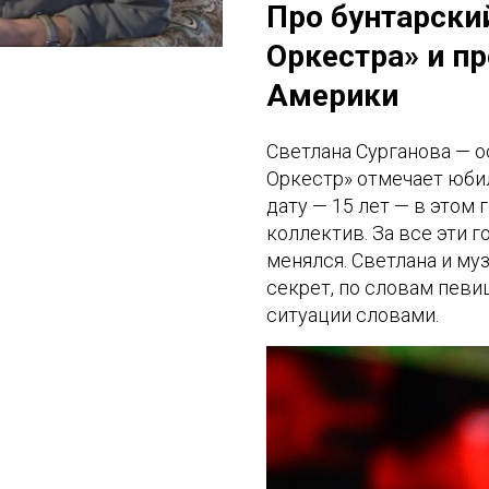
Про бунтарский
Оркестра» и п
Америки
Светлана Сурганова — о
Оркестр» отмечает юбил
дату — 15 лет — в этом 
коллектив. За все эти г
менялся. Светлана и му
секрет, по словам пев
ситуации словами.