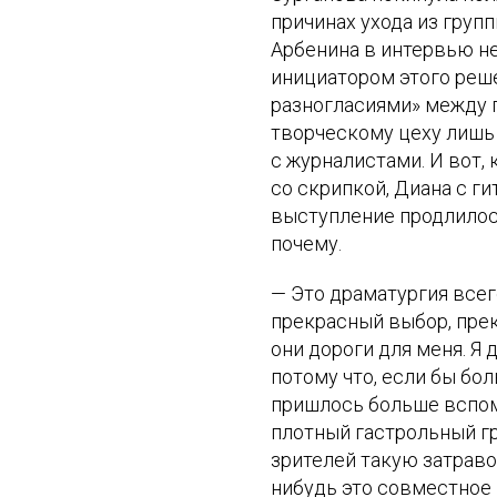
причинах ухода из груп
Арбенина в интервью не
инициатором этого реше
разногласиями» между п
творческому цеху лишь 
с журналистами. И вот,
со скрипкой, Диана с г
выступление продлилос
почему.
— Это драматургия всего
прекрасный выбор, прек
они дороги для меня. Я
потому что, если бы бо
пришлось больше вспом
плотный гастрольный гр
зрителей такую затраво
нибудь это совместное