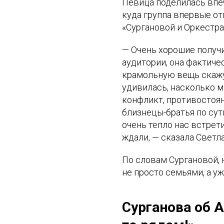
Певица поделилась впеч
куда группа впервые от
«Сургановой и Оркестра
— Очень хорошие получи
аудитории, она фактиче
крамольную вещь скажу
удивилась, насколько м
конфликт, противостоя
близнецы-братья по сут
очень тепло нас встрет
ждали, — сказала Светла
По словам Сургановой, 
не просто семьями, а у
Сурганова об А