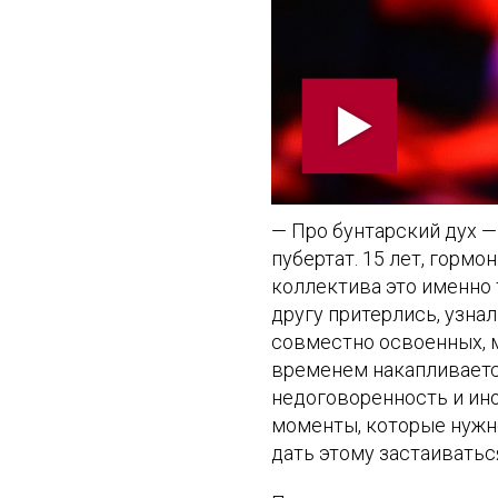
— Про бунтарский дух —
пубертат. 15 лет, горм
коллектива это именно 
другу притерлись, узна
совместно освоенных, мн
временем накапливается
недоговоренность и ино
моменты, которые нужно
дать этому застаиваться