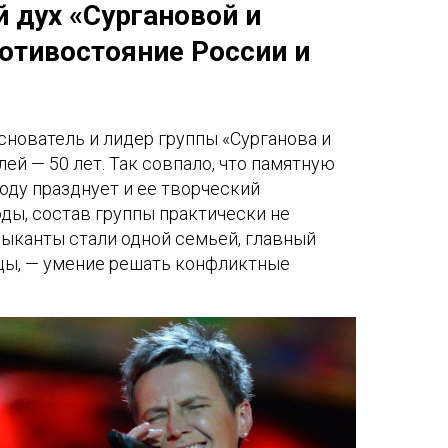
 дух «Сургановой и
ротивостояние России и
снователь и лидер группы «Сурганова и
ей — 50 лет. Так совпало, что памятную
году празднует и ее творческий
оды, состав группы практически не
зыканты стали одной семьей, главный
ицы, — умение решать конфликтные