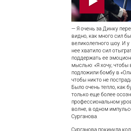
— Я очень за Динку пер
видно, как много сил б
великолепного шоу. И у
нее хватило сил отыграт
поддержать ее эмоциона
мыслью: «Я хочу, чтобы
подложили бомбу в «Оли
чтобы никто не пострад
Было очень тепло, как бу
только еще более осозн
профессиональном уровн
волне, в одном импульс
Сурганова.
Сурганова покинула кол