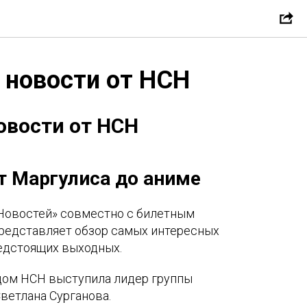
 новости от НСН
овости от НСН
От Маргулиса до аниме
Новостей» совместно с билетным
 представляет обзор самых интересных
едстоящих выходных.
дом НСН выступила лидер группы
Светлана Сурганова.