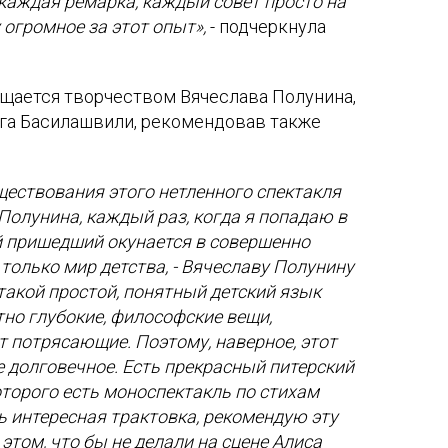
о каждая ремарка, каждый совет просто на
 огромное за этот опыт»,
- подчеркнула
ищается творчеством Вячеслава Полунина,
га Басилашвили, рекомендовав также
уществования этого нетленного спектакля
Полунина, каждый раз, когда я попадаю в
й пришедший окунается в совершенно
только мир детства, - Вячеславу Полунину
 такой простой, понятный детский язык
но глубокие, философские вещи,
 потрясающие. Поэтому, наверное, этот
е долговечное. Есть прекрасный питерский
оторого есть моноспектакль по стихам
ь интересная трактовка, рекомендую эту
этом, что бы не делали на сцене Алиса