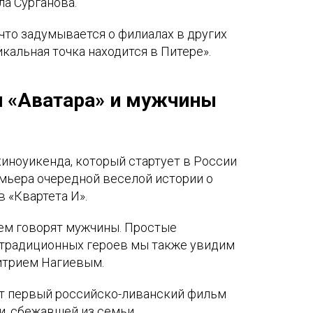
ула Сурганова.
 что задумывается о филиалах в других
никальная точка находится в Питере».
и «Аватара» и мужчины
иноуикенда, который стартует в России
емьера очередной веселой истории о
 «Квартета И».
чем говорят мужчины. Простые
традиционных героев мы также увидим
итрием Нагиевым.
т первый российско-ливанский фильм
и, сбежавшей из семьи.