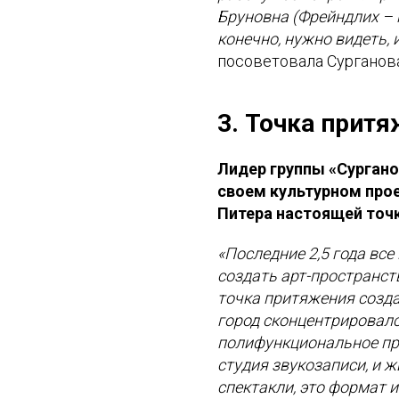
Бруновна (Фрейндлих – 
конечно, нужно видеть,
посоветовала Сурганова
3. Точка прит
Лидер группы «Сургано
своем культурном про
Питера настоящей точ
«Последние 2,5 года все
создать арт-пространст
точка притяжения созда
город сконцентрировалс
полифункциональное про
студия звукозаписи, и 
спектакли, это формат и