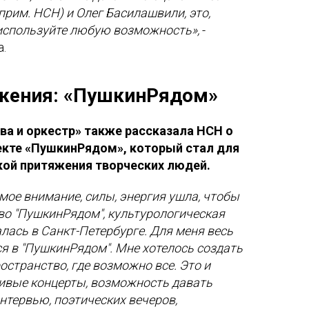
прим. НСН) и Олег Басилашвили, это,
 используйте любую возможность»,
-
.
яжения: «ПушкинРядом»
ва и оркестр» также рассказала НСН о
екте «ПушкинРядом», который стал для
кой притяжения творческих людей.
 мое внимание, силы, энергия ушла, чтобы
во "ПушкинРядом", культурологическая
лась в Санкт-Петербурге. Для меня весь
я в "ПушкинРядом". Мне хотелось создать
странство, где возможно все. Это и
живые концерты, возможность давать
нтервью, поэтических вечеров,