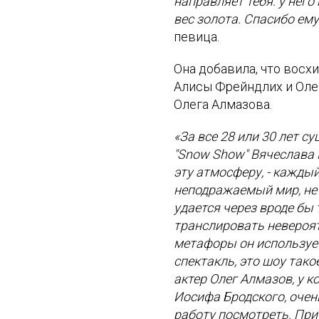
направляет тебя: у нег
вес золота. Спасибо ему
певица.
Она добавила, что восх
Алисы Фрейндлих и Оле
Олега Алмазова.
«За все 28 или 30 лет с
"Snow Show" Вячеслава 
эту атмосферу, - кажды
неподражаемый мир, не 
удается через вроде бы
транслировать невероят
метафоры он использует
спектакль, это шоу тако
актер Олег Алмазов, у к
Иосифа Бродского, очен
работу посмотреть. При 