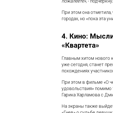
пожалеете»
, - подчеркн
При этом она отметила,
городах, но «пока эта у
4. Кино: Мысл
«Квартета»
Главным хитом нового к
уже сегодня, станет пр
похождениях участников
При этом в фильме «О 
удовольствия» помимо 
Гарика Харламова с Дм
На экраны также выйде
«Гнев» о судьбе девушк