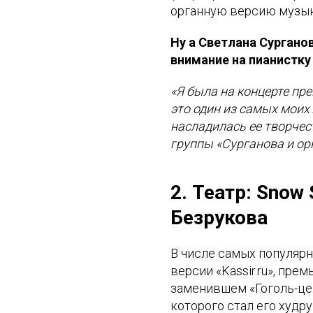
органную версию музык
Ну а Светлана Сургано
внимание на пианистку
«Я была на концерте пр
это один из самых моих
насладилась ее творчест
группы «Сурганова и ор
2. Театр: Snow
Безрукова
В числе самых популярн
версии «Kassir.ru», пре
заменившем «Гоголь-цен
которого стал его худр