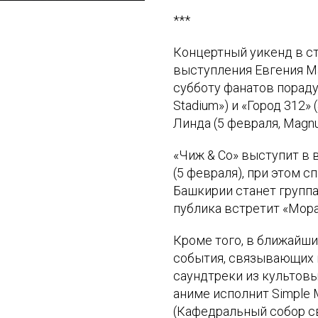
***
Концертный уикенд в ст
выступления Евгения Мар
субботу фанатов пораду
Stadium») и «Город 312» 
Линда (5 февраля, Magnu
«Чиж & Co» выступит в 
(5 февраля), при этом 
Башкирии станет группа
публика встретит «Мор
Кроме того, в ближайши
события, связывающих 
саундтреки из культов
аниме исполнит Simple 
(Кафедральный собор с