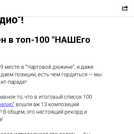
сен в топ-100
дио"!
ен в топ-100 "НАШЕго
 9 месте в "Чартовой дюжине", и даже
 сдаём позиции, есть чем гордиться — мы
хит-параде!
главное то, что в итоговый список 100
радио"
вошли аж 13 композиций
! В общем, это настоящий рекорд и
!