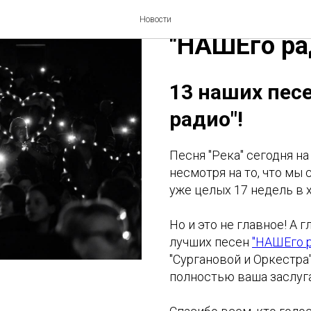
13 наших пе
Новости
"НАШЕго ра
13 наших пес
радио"!
Песня "Река" сегодня на
несмотря на то, что мы
уже целых 17 недель в 
Но и это не главное! А 
лучших песен
"НАШЕго 
"Сургановой и Оркестра"
полностью ваша заслуга