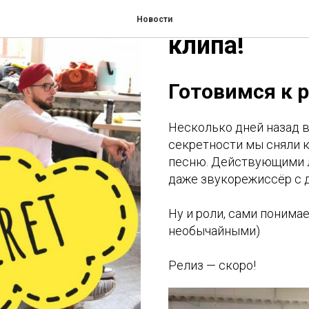
Готовимся к
Новости
клипа!
Готовимся к р
Несколько дней назад в
секретности мы сняли к
песню. Действующими л
даже звукорежиссёр с 
Ну и роли, сами понима
необычайными)
Релиз — скоро!