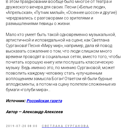
В этом праздновании вообще было многое от театра и
дружеского вечера для своих. Песни («Белые люди»,
«Апрельская», «Путник милый», «Осеннее шоссе» и другие)
чередовались с разговорами со зрителями и
размышлениями певицы о жизни.
Мало кто умеет быть такой одновременно музыкальной,
артистичной и исповедальной на сцене, как Светлана
Сурганова! Песня «Миру мир», например, дала ей повод
высказать сожаление о том, что люди слишком много
времени проводят в социальных сетях, вместо того, чтобы
почитать хорошую книгу или послушать классическую
музыку. Ведь именно это, по мнению Сургановой, может
позволить каждому человеку стать «улучшенным
воплощением замысла Бога»! Ответом ей были бурные
аплодисменты, а потом на сцену полетели сложенные из
бумаги «голуби мира»…
Источник:
Российская газета
Автор — Александр Алексеев
2019-07-20 08:00
СВЕТЛАНА СУРГАНОВА