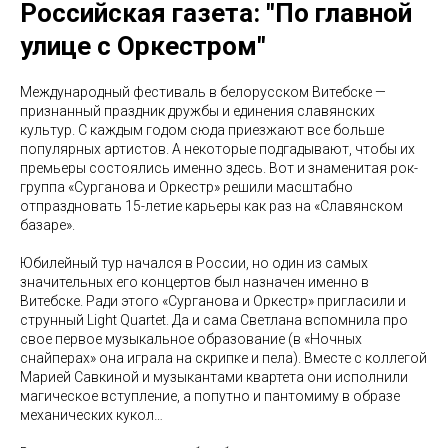
Российская газета: "По главной
улице с Оркестром"
Международный фестиваль в белорусском Витебске —
признанный праздник дружбы и единения славянских
культур. С каждым годом сюда приезжают все больше
популярных артистов. А некоторые подгадывают, чтобы их
премьеры состоялись именно здесь. Вот и знаменитая рок-
группа «Сурганова и Оркестр» решили масштабно
отпраздновать 15-летие карьеры как раз на «Славянском
базаре».
Юбилейный тур начался в России, но один из самых
значительных его концертов был назначен именно в
Витебске. Ради этого «Сурганова и Оркестр» пригласили и
струнный Light Quartet. Да и сама Светлана вспомнила про
свое первое музыкальное образование (в «Ночных
снайперах» она играла на скрипке и пела). Вместе с коллегой
Марией Савкиной и музыкантами квартета они исполнили
магическое вступление, а попутно и пантомиму в образе
механических кукол…