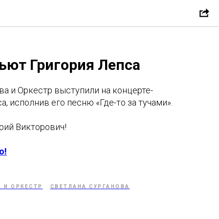
ибьют Григория
ьют Григория Лепса
ва и Оркестр выступили на концерте-
, исполнив его песню «Где-то за тучами».
рий Викторович!
ю!
 И ОРКЕСТР
СВЕТЛАНА СУРГАНОВА