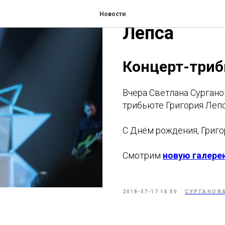
Концерт-тр
Новости
Лепса
Концерт-триб
Вчера Светлана Сургано
трибьюте Григория Лепса
С Днём рождения, Григо
Смотрим
новую галере
2018-07-17 14:00
СУРГАНОВА