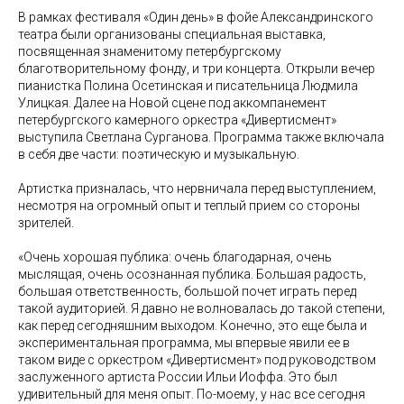
В рамках фестиваля «Один день» в фойе Александринского
театра были организованы специальная выставка,
посвященная знаменитому петербургскому
благотворительному фонду, и три концерта. Открыли вечер
пианистка Полина Осетинская и писательница Людмила
Улицкая. Далее на Новой сцене под аккомпанемент
петербургского камерного оркестра «Дивертисмент»
выступила Светлана Сурганова. Программа также включала
в себя две части: поэтическую и музыкальную.
Артистка призналась, что нервничала перед выступлением,
несмотря на огромный опыт и теплый прием со стороны
зрителей.
«Очень хорошая публика: очень благодарная, очень
мыслящая, очень осознанная публика. Большая радость,
большая ответственность, большой почет играть перед
такой аудиторией. Я давно не волновалась до такой степени,
как перед сегодняшним выходом. Конечно, это еще была и
экспериментальная программа, мы впервые явили ее в
таком виде с оркестром «Дивертисмент» под руководством
заслуженного артиста России Ильи Иоффа. Это был
удивительный для меня опыт. По-моему, у нас все сегодня