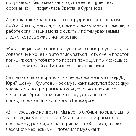
получилось: было музыкально, интересно, душевно и
осознанно», — поделилась Светлана Сурганова.
Артистка также рассказала о сотрудничестве с фондом
AdVita. Она подметила, что, помимо оказываемой помощи, о
работе организации можно судить и по тем уважаемым
людям, которые уже с ней работают.
«Когда видишь реальные поступки, реальные результаты, то
доверяешь и хочешь в это вписываться. Есть очень простой
принцип: если у тебя кто-то просит помощи, и ты можешь ее
дать — просто дай ее. Вот и все», — заявила певица.
Закрывал благотворительный вечер бессменный лидер ДДТ
Юрий Шевчук. Культовый рок-музыкант выступал более двух
часов, хотя по программе на концерт отводился час с
четвертью. Артист отметил, что ему уже давно не
приходилось давать концерты в Петербурге.
«В Питере давно не играли. Мы все по Сибири, по Уралу, да по
заграницам. Конечно, надо. Мы в Питере не играем одну
программу дважды, это наш принцип, чтобы не отдавало
чесом коммерческим», — поделился музыкант.