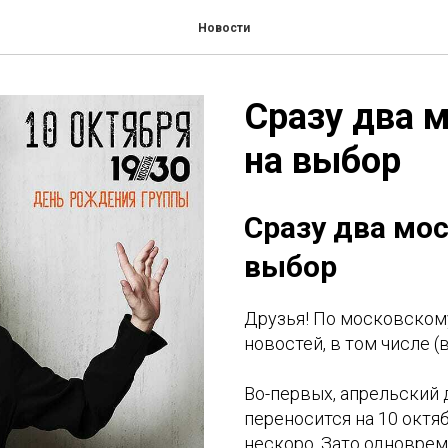
Новости
Сразу два 
на выбор
Сразу два мо
выбор
Друзья! По московскому
новостей, в том числе (
Во-первых, апрельский
переносится на 10 октябр
нескоро. Зато одновре