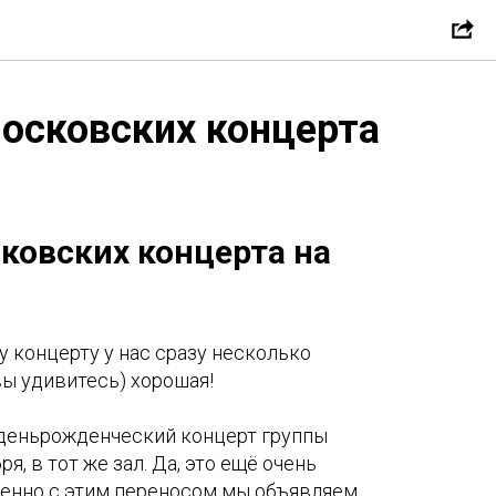
московских концерта
сковских концерта на
 концерту у нас сразу несколько
вы удивитесь) хорошая!
 деньрожденческий концерт группы
я, в тот же зал. Да, это ещё очень
менно с этим переносом мы объявляем