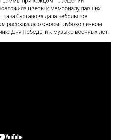
ограммы при каждом посещении
 возложила цветы к мемориалу павших
етлана Сурганова дала небольшое
ом рассказала о своем глубоко личном
нию Дня Победы и к музыке военных лет.